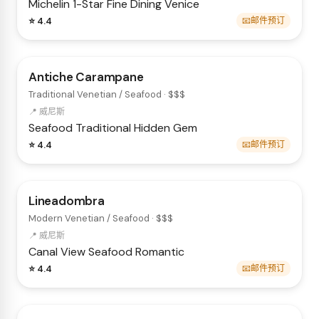
Michelin 1-Star
Fine Dining
Venice
⭐ 4.4
📧邮件预订
Antiche Carampane
Traditional Venetian / Seafood · $$$
📍 威尼斯
Seafood
Traditional
Hidden Gem
⭐ 4.4
📧邮件预订
Lineadombra
Modern Venetian / Seafood · $$$
📍 威尼斯
Canal View
Seafood
Romantic
⭐ 4.4
📧邮件预订