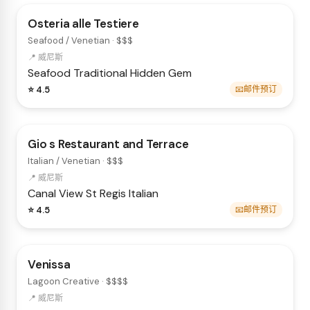
Osteria alle Testiere
Seafood / Venetian · $$$
📍 威尼斯
Seafood
Traditional
Hidden Gem
⭐ 4.5
📧邮件预订
Gio s Restaurant and Terrace
Italian / Venetian · $$$
📍 威尼斯
Canal View
St Regis
Italian
⭐ 4.5
📧邮件预订
Venissa
Lagoon Creative · $$$$
📍 威尼斯