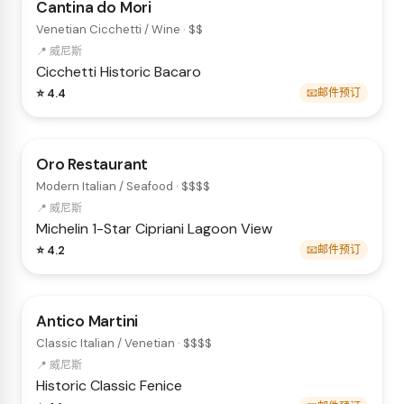
Cantina do Mori
Venetian Cicchetti / Wine · $$
📍 威尼斯
Cicchetti
Historic
Bacaro
⭐ 4.4
📧邮件预订
Oro Restaurant
Modern Italian / Seafood · $$$$
📍 威尼斯
Michelin 1-Star
Cipriani
Lagoon View
⭐ 4.2
📧邮件预订
Antico Martini
Classic Italian / Venetian · $$$$
📍 威尼斯
Historic
Classic
Fenice