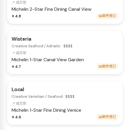
📍 威尼斯
Michelin 2-Star
Fine Dining
Canal View
⭐ 4.8
📧邮件预订
Wisteria
Creative Seafood / Adriatic · $$$$
📍 威尼斯
Michelin 1-Star
Canal View
Garden
⭐ 4.7
📧邮件预订
Local
Creative Venetian / Seafood · $$$$
📍 威尼斯
Michelin 1-Star
Fine Dining
Venice
⭐ 4.6
📧邮件预订