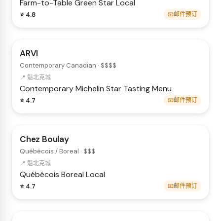
Farm-to-Table
Green Star
Local
⭐ 4.8
📧邮件预订
ARVI
Contemporary Canadian · $$$$
📍 魁北克城
Contemporary
Michelin Star
Tasting Menu
⭐ 4.7
📧邮件预订
Chez Boulay
Québécois / Boreal · $$$
📍 魁北克城
Québécois
Boreal
Local
⭐ 4.7
📧邮件预订