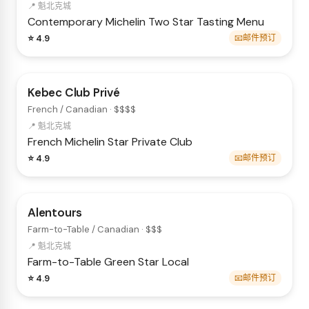
📍 魁北克城
Contemporary
Michelin Two Star
Tasting Menu
⭐ 4.9
📧邮件预订
Kebec Club Privé
French / Canadian · $$$$
📍 魁北克城
French
Michelin Star
Private Club
⭐ 4.9
📧邮件预订
Alentours
Farm-to-Table / Canadian · $$$
📍 魁北克城
Farm-to-Table
Green Star
Local
⭐ 4.9
📧邮件预订