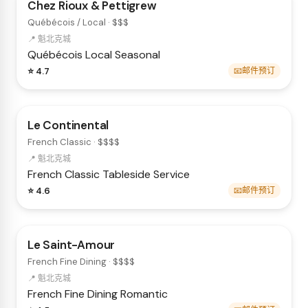
Chez Rioux & Pettigrew
Québécois / Local · $$$
📍 魁北克城
Québécois
Local
Seasonal
⭐ 4.7
📧邮件预订
Le Continental
French Classic · $$$$
📍 魁北克城
French
Classic
Tableside Service
⭐ 4.6
📧邮件预订
Le Saint-Amour
French Fine Dining · $$$$
📍 魁北克城
French
Fine Dining
Romantic