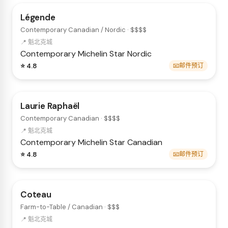
Légende
Contemporary Canadian / Nordic · $$$$
📍 魁北克城
Contemporary
Michelin Star
Nordic
⭐ 4.8
📧邮件预订
Laurie Raphaël
Contemporary Canadian · $$$$
📍 魁北克城
Contemporary
Michelin Star
Canadian
⭐ 4.8
📧邮件预订
Coteau
Farm-to-Table / Canadian · $$$
📍 魁北克城