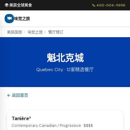
🌍 美辰全球美食
📞 400-004-5956
🍽
味觉之旅
美辰国旅
›
味觉之旅
›
餐厅预订
魁北克城
Quebec City · 12家精选餐厅
← 返回首页
Tanière³
Contemporary Canadian / Progressive · $$$$