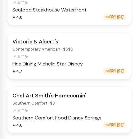
📍 奥兰多
Seafood
Steakhouse
Waterfront
⭐ 4.8
📧邮件预订
Victoria & Albert's
Contemporary American · $$$$
📍 奥兰多
Fine Dining
Michelin Star
Disney
⭐ 4.7
📧邮件预订
Chef Art Smith's Homecomin'
Southern Comfort · $$
📍 奥兰多
Southern
Comfort Food
Disney Springs
⭐ 4.6
📧邮件预订