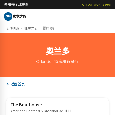
🌍 美辰全球美食
📞 400-004-5956
🍽
味觉之旅
美辰国旅
›
味觉之旅
›
餐厅预订
奥兰多
Orlando · 15家精选餐厅
← 返回首页
The Boathouse
American Seafood & Steakhouse · $$$