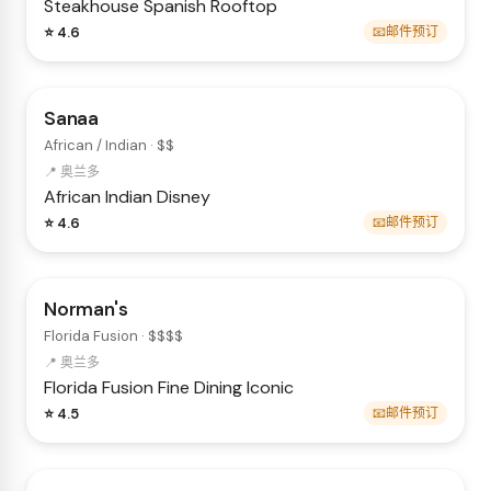
Steakhouse
Spanish
Rooftop
⭐ 4.6
📧邮件预订
Sanaa
African / Indian · $$
📍 奥兰多
African
Indian
Disney
⭐ 4.6
📧邮件预订
Norman's
Florida Fusion · $$$$
📍 奥兰多
Florida Fusion
Fine Dining
Iconic
⭐ 4.5
📧邮件预订