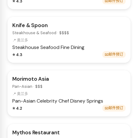
⭐ 4.3
📧邮件预订
Knife & Spoon
Steakhouse & Seafood · $$$$
📍 奥兰多
Steakhouse
Seafood
Fine Dining
⭐ 4.3
📧邮件预订
Morimoto Asia
Pan-Asian · $$$
📍 奥兰多
Pan-Asian
Celebrity Chef
Disney Springs
⭐ 4.2
📧邮件预订
Mythos Restaurant