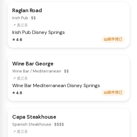
Raglan Road
Irish Pub · $$
📍 奥兰多
Irish
Pub
Disney Springs
⭐ 4.6
📧邮件预订
Wine Bar George
Wine Bar / Mediterranean · $$
📍 奥兰多
Wine Bar
Mediterranean
Disney Springs
⭐ 4.6
📧邮件预订
Capa Steakhouse
Spanish Steakhouse · $$$$
📍 奥兰多