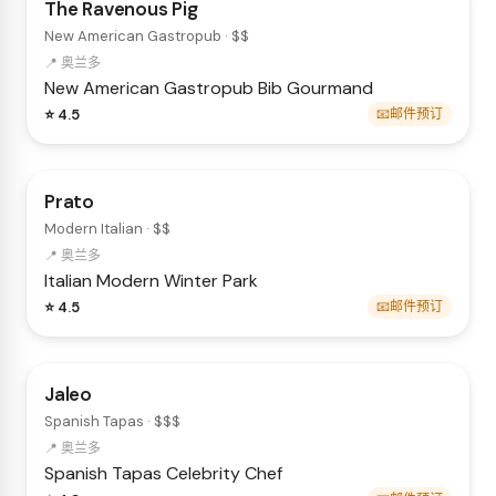
The Ravenous Pig
New American Gastropub · $$
📍 奥兰多
New American
Gastropub
Bib Gourmand
⭐ 4.5
📧邮件预订
Prato
Modern Italian · $$
📍 奥兰多
Italian
Modern
Winter Park
⭐ 4.5
📧邮件预订
Jaleo
Spanish Tapas · $$$
📍 奥兰多
Spanish
Tapas
Celebrity Chef